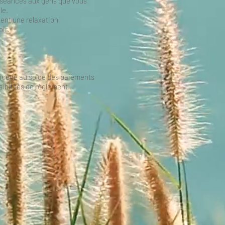
s séances aux gens que vous
le.
tent une relaxation
ir.
 procède au solde des paiements
sibilités de règlement.