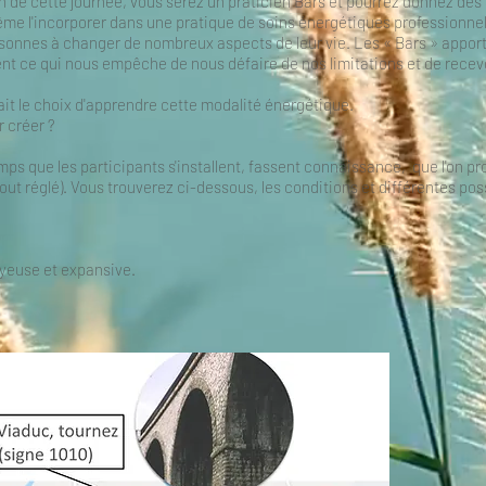
in de cette journée, vous serez un praticien Bars et pourrez donnez de
même l'incorporer dans une pratique de soins énergétiques professionnel
rsonnes à changer de nombreux aspects de leur vie. Les « Bars » appor
ent ce qui nous empêche de nous défaire de nos limitations et de recevo
ait le choix d'apprendre cette modalité énergétique.
 créer ?
 temps que les participants s'installent, fassent connaissance, que l'on
out réglé). Vous trouverez ci-dessous, les conditions et différentes pos
joyeuse et expansive.