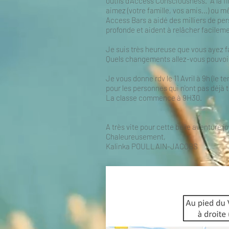
outils d'Access Consciousness. À la f
aimez (votre famille, vos amis...) ou 
Access Bars a aidé des milliers de pe
profonde et aident à relâcher facilem
Je suis très heureuse que vous ayez f
Quels changements allez-vous pouvoir
Je vous donne rdv le 11 Avril à 9h (le
pour les personnes qui n'ont pas déjà t
La classe commence à 9H30.
A très vite pour cette belle aventure 
Chaleureusement,
Kalinka POULLAIN-JACOBS